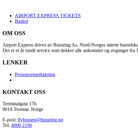
AIRPORT EXPRESS TICKETS
Basket
OM OSS
Airport Express drives av Bussring As, Nord-Norges største busselsk
Det er et år rundt service som dekker alle ankomster og avganger fra
LENKER
Personvernerklæring
KONTAKT OSS
Terminalgata 176
9019 Tromsø, Norge
E-post:
flybussen@bussring.no
Tel:
4000 2196