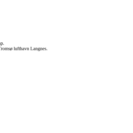
ap.
 Tromsø lufthavn Langnes.