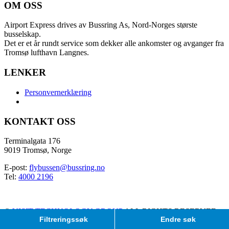
OM OSS
Airport Express drives av Bussring As, Nord-Norges største
busselskap.
Det er et år rundt service som dekker alle ankomster og avganger fra
Tromsø lufthavn Langnes.
LENKER
Personvernerklæring
KONTAKT OSS
Terminalgata 176
9019 Tromsø, Norge
E-post:
flybussen@bussring.no
Tel:
4000 2196
©
VISIT TECHNOLOGY GROUP
ALL RIGHTS RESERVED
Filtreringssøk
Endre søk
CITYBREAK™ INFORMATION & RESERVATION SYSTEM