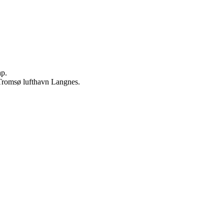
ap.
 Tromsø lufthavn Langnes.