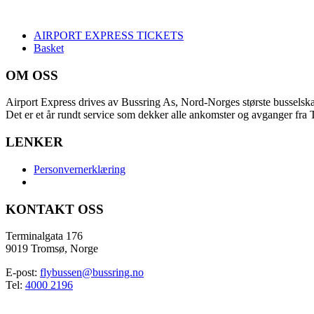
AIRPORT EXPRESS TICKETS
Basket
OM OSS
Airport Express drives av Bussring As, Nord-Norges største busselsk
Det er et år rundt service som dekker alle ankomster og avganger fra
LENKER
Personvernerklæring
KONTAKT OSS
Terminalgata 176
9019 Tromsø, Norge
E-post:
flybussen@bussring.no
Tel:
4000 2196