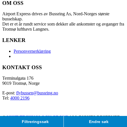
OM OSS
Airport Express drives av Bussring As, Nord-Norges største
busselskap.
Det er et år rundt service som dekker alle ankomster og avganger fra
Tromsø lufthavn Langnes.
LENKER
Personvernerklæring
KONTAKT OSS
Terminalgata 176
9019 Tromsø, Norge
E-post:
flybussen@bussring.no
Tel:
4000 2196
©
VISIT TECHNOLOGY GROUP
ALL RIGHTS RESERVED
Filtreringssøk
Endre søk
CITYBREAK™ INFORMATION & RESERVATION SYSTEM