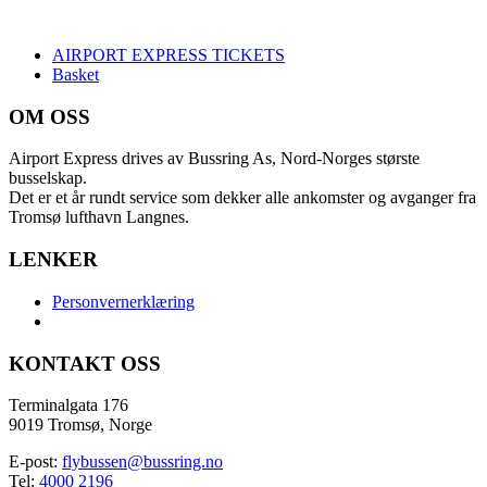
AIRPORT EXPRESS TICKETS
Basket
OM OSS
Airport Express drives av Bussring As, Nord-Norges største
busselskap.
Det er et år rundt service som dekker alle ankomster og avganger fra
Tromsø lufthavn Langnes.
LENKER
Personvernerklæring
KONTAKT OSS
Terminalgata 176
9019 Tromsø, Norge
E-post:
flybussen@bussring.no
Tel:
4000 2196